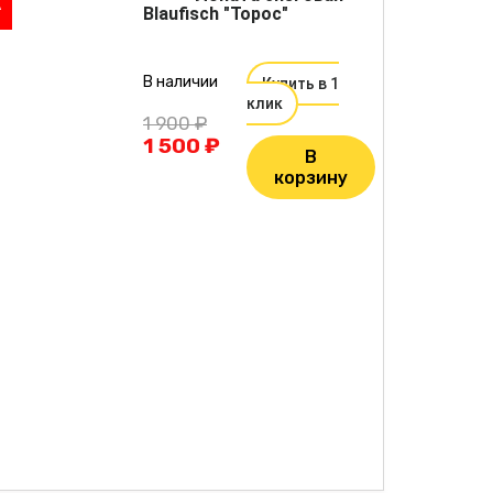
А
Blaufisch "Торос"
В наличии
Купить в 1
клик
1 900 ₽
1 500 ₽
В
корзину