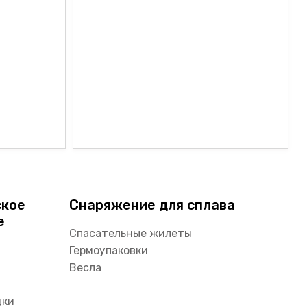
ское
Снаряжение для сплава
е
Спасательные жилеты
Гермоупаковки
Весла
дки